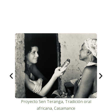
a,
Proyecto Sen Teranga, Tradición oral
Pr
africana, Casamance